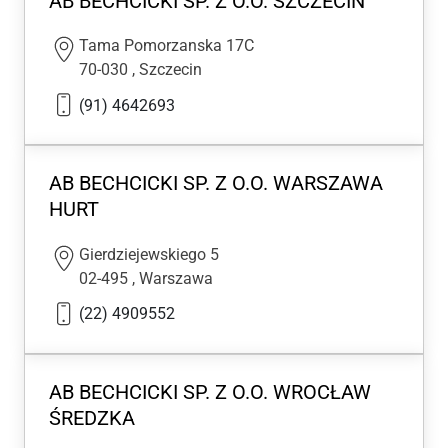
AB BECHCICKI SP. Z O.O. SZCZECIN
Tama Pomorzanska 17C
70-030
,
Szczecin
(91) 4642693
AB BECHCICKI SP. Z O.O. WARSZAWA
HURT
Gierdziejewskiego 5
02-495
,
Warszawa
(22) 4909552
AB BECHCICKI SP. Z O.O. WROCŁAW
ŚREDZKA