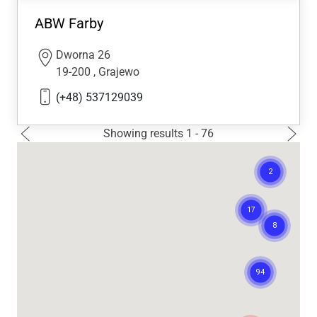
ABW Farby
Dworna 26
19-200
,
Grajewo
(+48) 537129039
Next p
Showing results 1 - 76
›