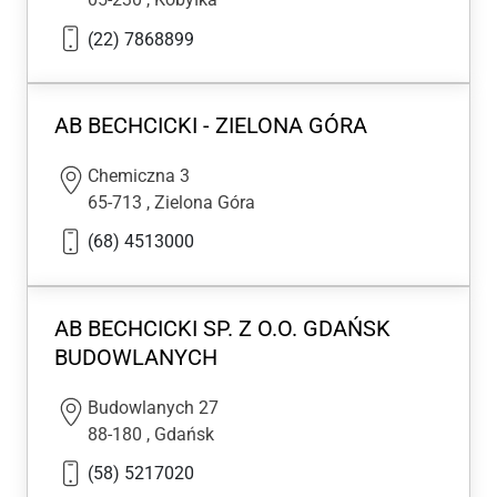
(22) 7868899
AB BECHCICKI - ZIELONA GÓRA
Chemiczna 3
65-713
,
Zielona Góra
(68) 4513000
AB BECHCICKI SP. Z O.O. GDAŃSK
BUDOWLANYCH
Budowlanych 27
88-180
,
Gdańsk
(58) 5217020